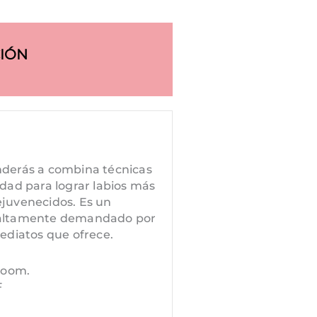
IÓN
enderás a combina técnicas
idad para lograr labios más
ejuvenecidos. Es un
y altamente demandado por
mediatos que ofrece.
zoom.
F