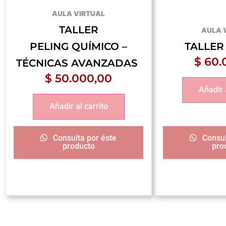
AULA VIRTUAL
TALLER
AULA 
PELING QUÍMICO –
TALLER
$
60.
TÉCNICAS AVANZADAS
$
50.000,00
Añadir 
Añadir al carrito
Consulta por éste
Consul
producto
pro