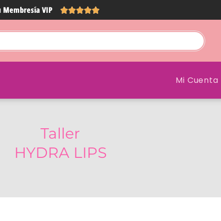
u
Membresía VIP
Mi Cuenta
Taller
HYDRA LIPS