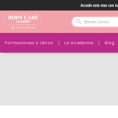
Ir
Accede este mes con t
al
contenido
Búsqueda
de
productos
Formaciones y Libros
La Academia
Blog