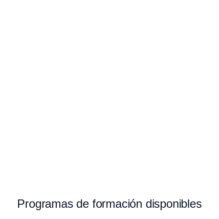
TALLER DE NANOBOTOX
$
40.000,00
AGREGAR A CARRITO
TALLER DE ENZIMAS BIOLÓGICAS
$
80.000,00
AGREGAR A CARRITO
Programas de formación disponibles