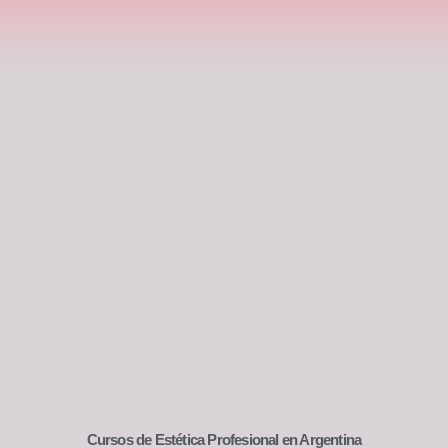
directo, continuo y exclusivo a los mejores recursos
educativos en estética.
Tendras muchos Beneficios
VER BENEFICIOS
Cursos de Estética Profesional en Argentina