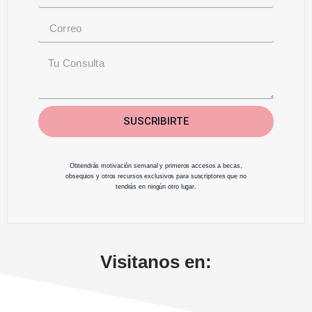
m
E
e
m
a
M
i
e
l
s
s
a
SUSCRIBIRTE
g
e
Obtendrás motivación semanal y primeros accesos a becas,
obsequios y otros recursos exclusivos para suscriptores que no
tendrás en ningún otro lugar.
Visitanos en: