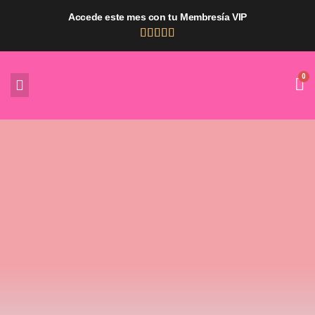
Ir
Accede este mes con tu
Membresía VIP
al
contenido
Membresías VIP y Membresía
PREMIUM
Potencia tu desarrollo profesional con un acceso