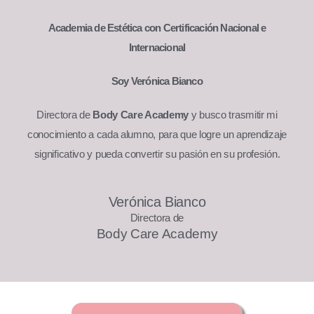
Academia de Estética con Certificación Nacional e
Internacional
Soy Verónica Bianco
Directora de
Body Care Academy
y busco trasmitir mi
Mi libro
"Un enfoque de vanguardia en
conocimiento a cada alumno, para que logre un aprendizaje
Cosmetología"
significativo y pueda convertir su pasión en su profesión.
Todo profesional de la estética necesita esta guía
Verónica Bianco comparte su experiencia,
Verónica Bianco
conocimiento y pasión por la belleza real.
Directora de
Body Care Academy
Realizamos el envío a todo el país!
COMPRAR LIBRO