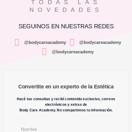
TODAS LAS
NOVEDADES
SEGUINOS EN NUESTRAS REDES
@bodycareacademy
@bodycareacademy
@bodycareacademy
Convertite en un experto de la Estética
Hacé tus consultas y recibí contenido exclusivo, correos
electrónicos y extras de
Body Care Academy. No compartimos tu información.
N
a