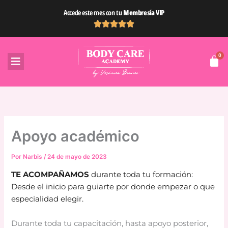
Ir
Accede este mes con tu
Membresía VIP
al
contenido
Apoyo académico
Por
Narbis
/
24 de mayo de 2023
TE ACOMPAÑAMOS
durante toda tu formación:
Desde el inicio para guiarte por donde empezar o que
especialidad elegir.
Durante toda tu capacitación, hasta apoyo posterior,